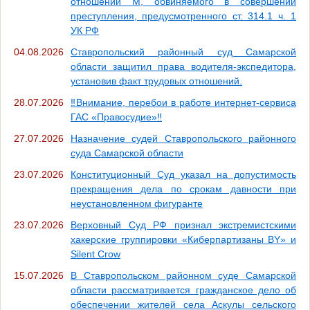
отношении М, обвиняемого в совершении
преступления, предусмотренного ст. 314.1 ч. 1
УК РФ
04.08.2026
Ставропольский районный суд Самарской
области защитил права водителя-экспедитора,
установив факт трудовых отношений.
28.07.2026
‼Внимание, перебои в работе интернет-сервиса
ГАС «Правосудие»‼
27.07.2026
Назначение судей Ставропольского районного
суда Самарской области
23.07.2026
Конституционный Суд указал на допустимость
прекращения дела по срокам давности при
неустановленном фигуранте
23.07.2026
Верховный Суд РФ признал экстремистскими
хакерские группировки «Киберпартизаны BY» и
Silent Crow
15.07.2026
В Ставропольском районном суде Самарской
области рассматривается гражданское дело об
обеспечении жителей села Аскулы сельского