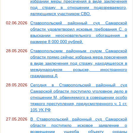
избрании меры пресечения в виде заключения
под стражу в отношении подозреваемого,
являющимся участником СВО.
02.06.2026
Ставропольский районный суд Самарской
области удовлетворил исковые требования С. о
взыскании неосновательного обогащения в
размере 8 000 000 рублей.
28.05.2026
Ставропольским районным судом Самарской
области прямо сейчас избрана мера пресечения
в виде заключения под стражу, находящегося в
международном розыске, иностранного
гражданина Д
28.05.2026
Сегодня в Ставропольский районный суд
Самарской области поступило уголовное дело в
отношении М, обвиняемого в совершении особо
тяжкого преступления, предусмотренного ч. 1 ст.
105 УК РФ
27.05.2026
В Ставропольский районный суд Самарской
области поступило исковое заявление о
возмещении ущерба объекту охраны